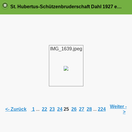
St. Hubertus-Schützenbruderschaft Dahl 1927 e.V.
IMG_1639.jpeg
Weiter -
<- Zurück
1
...
22
23
24
25
26
27
28
...
224
>