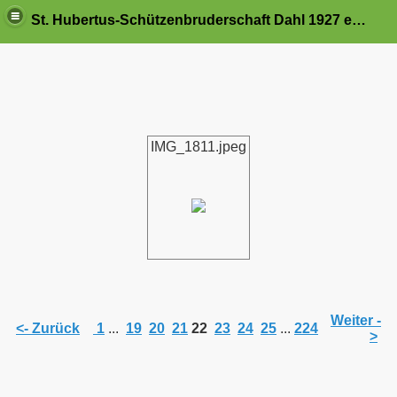
St. Hubertus-Schützenbruderschaft Dahl 1927 e.V.
IMG_1811.jpeg
Weiter -
<- Zurück
1
...
19
20
21
22
23
24
25
...
224
>