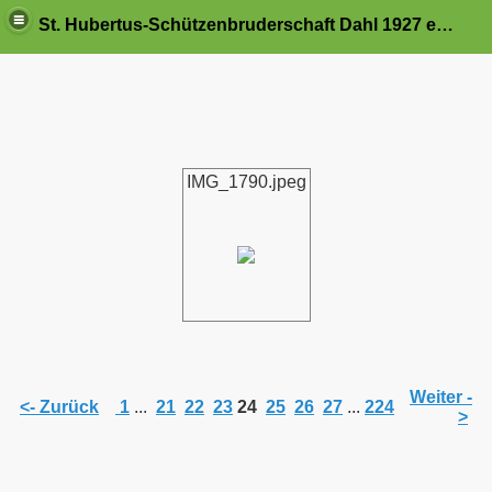
St. Hubertus-Schützenbruderschaft Dahl 1927 e.V.
IMG_1790.jpeg
Weiter -
<- Zurück
1
...
21
22
23
24
25
26
27
...
224
>