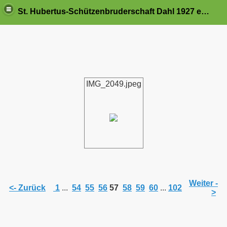
St. Hubertus-Schützenbruderschaft Dahl 1927 e.V.
IMG_2049.jpeg
Weiter -
<- Zurück
1
...
54
55
56
57
58
59
60
...
102
>