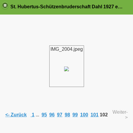
St. Hubertus-Schützenbruderschaft Dahl 1927 e.V.
IMG_2004.jpeg
Weiter-
<- Zurück
1
...
95
96
97
98
99
100
101
102
>