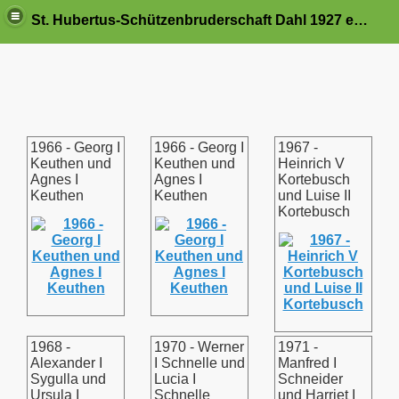
St. Hubertus-Schützenbruderschaft Dahl 1927 e.V.
1966 - Georg I
1966 - Georg I
1967 -
Keuthen und
Keuthen und
Heinrich V
Agnes I
Agnes I
Kortebusch
Keuthen
Keuthen
und Luise II
Kortebusch
1968 -
1970 - Werner
1971 -
Alexander I
I Schnelle und
Manfred I
Sygulla und
Lucia I
Schneider
Ursula I
Schnelle
und Harriet I