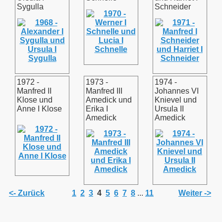
Sygulla
Schneider
1972 -
1973 -
1974 -
Manfred II
Manfred III
Johannes VI
Klose und
Amedick und
Knievel und
Anne I Klose
Erika I
Ursula II
Amedick
Amedick
<- Zurück
1
2
3
4
5
6
7
8
...
11
Weiter ->