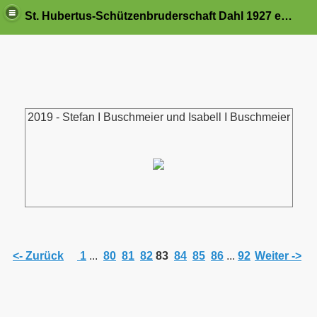
St. Hubertus-Schützenbruderschaft Dahl 1927 e.V.
2019 - Stefan I Buschmeier und Isabell I Buschmeier
<- Zurück
1
...
80
81
82
83
84
85
86
...
92
Weiter ->