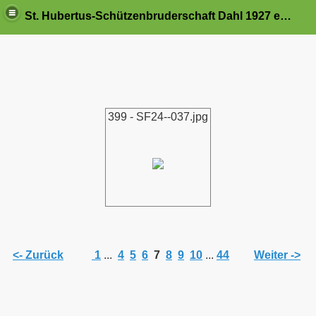
St. Hubertus-Schützenbruderschaft Dahl 1927 e.V.
399 - SF24--037.jpg
<- Zurück
1
...
4
5
6
7
8
9
10
...
44
Weiter ->