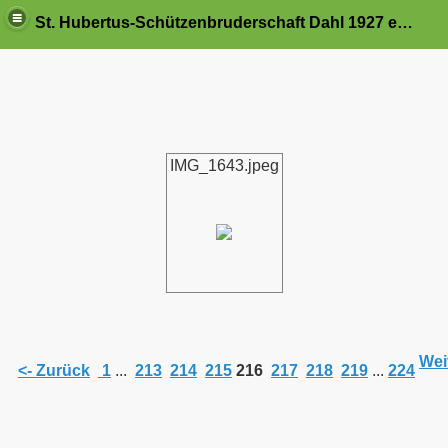
St. Hubertus-Schützenbruderschaft Dahl 1927 e.V.
IMG_1643.jpeg
Weit
<- Zurück
1
...
213
214
215
216
217
218
219
...
224